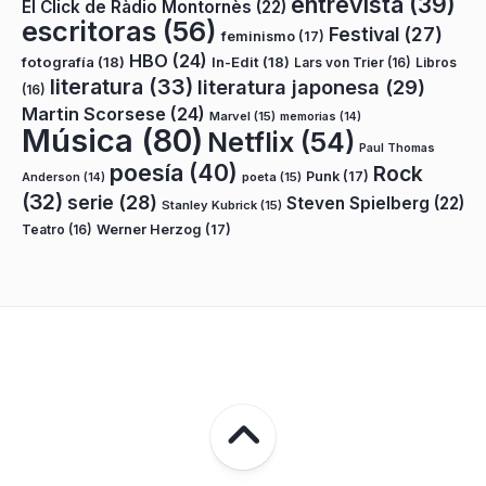
entrevista
(39)
El Click de Ràdio Montornès
(22)
escritoras
(56)
Festival
(27)
feminismo
(17)
HBO
(24)
fotografía
(18)
In-Edit
(18)
Lars von Trier
(16)
Libros
literatura
(33)
literatura japonesa
(29)
(16)
Martin Scorsese
(24)
Marvel
(15)
memorias
(14)
Música
(80)
Netflix
(54)
Paul Thomas
poesía
(40)
Rock
Punk
(17)
poeta
(15)
Anderson
(14)
(32)
serie
(28)
Steven Spielberg
(22)
Stanley Kubrick
(15)
Teatro
(16)
Werner Herzog
(17)