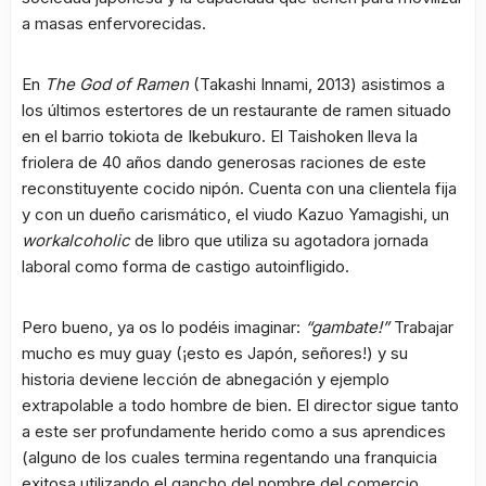
a masas enfervorecidas.
En
The God of Ramen
(Takashi Innami, 2013) asistimos a
los últimos estertores de un restaurante de ramen situado
en el barrio tokiota de Ikebukuro. El Taishoken lleva la
friolera de 40 años dando generosas raciones de este
reconstituyente cocido nipón. Cuenta con una clientela fija
y con un dueño carismático, el viudo Kazuo Yamagishi, un
workalcoholic
de libro que utiliza su agotadora jornada
laboral como forma de castigo autoinfligido.
Pero bueno, ya os lo podéis imaginar:
“gambate!”
Trabajar
mucho es muy guay (¡esto es Japón, señores!) y su
historia deviene lección de abnegación y ejemplo
extrapolable a todo hombre de bien. El director sigue tanto
a este ser profundamente herido como a sus aprendices
(alguno de los cuales termina regentando una franquicia
exitosa utilizando el gancho del nombre del comercio