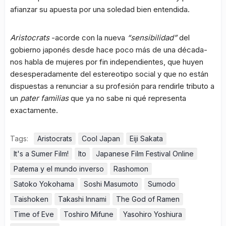
afianzar su apuesta por una soledad bien entendida.
Aristocrats
-acorde con la nueva
“sensibilidad”
del
gobierno japonés desde hace poco más de una década-
nos habla de mujeres por fin independientes, que huyen
desesperadamente del estereotipo social y que no están
dispuestas a renunciar a su profesión para rendirle tributo a
un
pater familias
que ya no sabe ni qué representa
exactamente.
Tags:
Aristocrats
Cool Japan
Eiji Sakata
It's a Sumer Film!
Ito
Japanese Film Festival Online
Patema y el mundo inverso
Rashomon
Satoko Yokohama
Soshi Masumoto
Sumodo
Taishoken
Takashi Innami
The God of Ramen
Time of Eve
Toshiro Mifune
Yasohiro Yoshiura