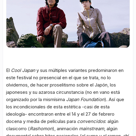
El
Cool Japan
y sus múltiples variantes predominaron en
este festival no presencial en el que se trata, no lo
olvidemos, de hacer proselitismo sobre el Japón, los
japoneses y su azarosa circunstancia (no en vano está
organizado por la mismísima
Japan Foundation
). Así que
los incondicionales de esta estética -casi de esta
ideología- encontraron entre el 14 y el 27 de febrero
docena y media de películas para
convencidos
: algún
clasicorro (
Rashomon
), animación
mainstream
, algún
documental sobre hitos nacionales (el sumo y el ramen, ahí