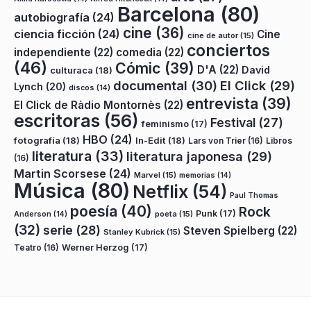
Barcelona
(80)
autobiografía
(24)
cine
(36)
ciencia ficción
(24)
Cine
cine de autor
(15)
conciertos
independiente
(22)
comedia
(22)
(46)
Cómic
(39)
D'A
(22)
David
culturaca
(18)
documental
(30)
El Click
(29)
Lynch
(20)
discos
(14)
entrevista
(39)
El Click de Ràdio Montornès
(22)
escritoras
(56)
Festival
(27)
feminismo
(17)
HBO
(24)
fotografía
(18)
In-Edit
(18)
Lars von Trier
(16)
Libros
literatura
(33)
literatura japonesa
(29)
(16)
Martin Scorsese
(24)
Marvel
(15)
memorias
(14)
Música
(80)
Netflix
(54)
Paul Thomas
poesía
(40)
Rock
Punk
(17)
poeta
(15)
Anderson
(14)
(32)
serie
(28)
Steven Spielberg
(22)
Stanley Kubrick
(15)
Teatro
(16)
Werner Herzog
(17)