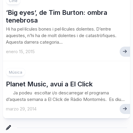
Cine
‘Big eyes’, de Tim Burton: ombra
tenebrosa
Hi ha pel·lícules bones i pel·lícules dolentes. D’entre
aquestes, n’hi ha de molt dolentes i de catastròfiques.
Aquesta darrera categoria...
enero 15, 2015
Música
Planet Music, avui a El Click
Ja podeu escoltar i/o descarregar el programa
d’aquesta semana a El Click de Ràdio Montornès. Es diu...
marzo 29, 2014