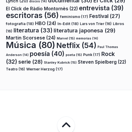
documental
(30)
El Click
(29)
Lynch
(20)
discos
(14)
entrevista
(39)
El Click de Ràdio Montornès
(22)
escritoras
(56)
Festival
(27)
feminismo
(17)
HBO
(24)
fotografía
(18)
In-Edit
(18)
Lars von Trier
(16)
Libros
literatura
(33)
literatura japonesa
(29)
(16)
Martin Scorsese
(24)
Marvel
(15)
memorias
(14)
Música
(80)
Netflix
(54)
Paul Thomas
poesía
(40)
Rock
Punk
(17)
poeta
(15)
Anderson
(14)
(32)
serie
(28)
Steven Spielberg
(22)
Stanley Kubrick
(15)
Teatro
(16)
Werner Herzog
(17)