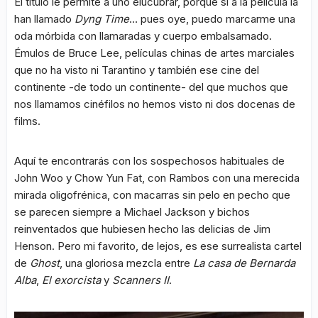
El título le permite a uno elucubrar, porque si a la película la
han llamado
Dyng Time
… pues oye, puedo marcarme una
oda mórbida con llamaradas y cuerpo embalsamado.
Émulos de Bruce Lee, películas chinas de artes marciales
que no ha visto ni Tarantino y también ese cine del
continente -de todo un continente- del que muchos que
nos llamamos cinéfilos no hemos visto ni dos docenas de
films.
Aquí te encontrarás con los sospechosos habituales de
John Woo y Chow Yun Fat, con Rambos con una merecida
mirada oligofrénica, con macarras sin pelo en pecho que
se parecen siempre a Michael Jackson y bichos
reinventados que hubiesen hecho las delicias de Jim
Henson. Pero mi favorito, de lejos, es ese surrealista cartel
de
Ghost
, una gloriosa mezcla entre
La casa de Bernarda
Alba
,
El exorcista
y
Scanners II
.