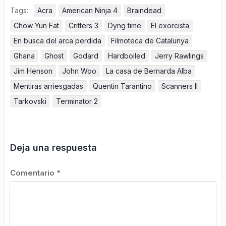
Tags:
Acra
American Ninja 4
Braindead
Chow Yun Fat
Critters 3
Dyng time
El exorcista
En busca del arca perdida
Filmoteca de Catalunya
Ghana
Ghost
Godard
Hardboiled
Jerry Rawlings
Jim Henson
John Woo
La casa de Bernarda Alba
Mentiras arriesgadas
Quentin Tarantino
Scanners II
Tarkovski
Terminator 2
Deja una respuesta
Comentario
*