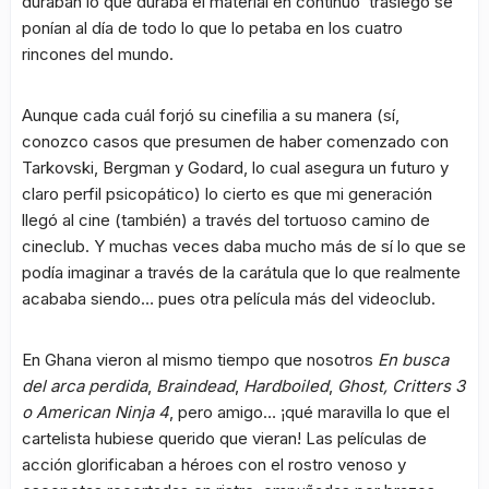
duraban lo que duraba el material en continuo trasiego se
ponían al día de todo lo que lo petaba en los cuatro
rincones del mundo.
Aunque cada cuál forjó su cinefilia a su manera (sí,
conozco casos que presumen de haber comenzado con
Tarkovski, Bergman y Godard, lo cual asegura un futuro y
claro perfil psicopático) lo cierto es que mi generación
llegó al cine (también) a través del tortuoso camino de
cineclub. Y muchas veces daba mucho más de sí lo que se
podía imaginar a través de la carátula que lo que realmente
acababa siendo… pues otra película más del videoclub.
En Ghana vieron al mismo tiempo que nosotros
En busca
del arca perdida
,
Braindead
,
Hardboiled
,
Ghost,
Critters 3
o American Ninja 4
, pero amigo… ¡qué maravilla lo que el
cartelista hubiese querido que vieran! Las películas de
acción glorificaban a héroes con el rostro venoso y