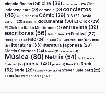
cine
(36)
ciencia ficción
(24)
Cine
cine de autor
(15)
conciertos
independiente
(22)
comedia
(22)
(46)
Cómic
(39)
D'A
(22)
David
culturaca
(18)
documental
(30)
El Click
(29)
Lynch
(20)
discos
(14)
entrevista
(39)
El Click de Ràdio Montornès
(22)
escritoras
(56)
Festival
(27)
feminismo
(17)
HBO
(24)
fotografía
(18)
In-Edit
(18)
Lars von Trier
(16)
Libros
literatura
(33)
literatura japonesa
(29)
(16)
Martin Scorsese
(24)
Marvel
(15)
memorias
(14)
Música
(80)
Netflix
(54)
Paul Thomas
poesía
(40)
Rock
Punk
(17)
poeta
(15)
Anderson
(14)
(32)
serie
(28)
Steven Spielberg
(22)
Stanley Kubrick
(15)
Teatro
(16)
Werner Herzog
(17)