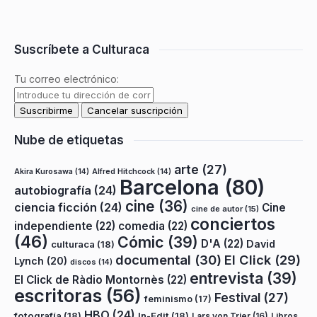
Suscríbete a Culturaca
Tu correo electrónico:
Nube de etiquetas
arte
(27)
Akira Kurosawa
(14)
Alfred Hitchcock
(14)
Barcelona
(80)
autobiografía
(24)
cine
(36)
ciencia ficción
(24)
Cine
cine de autor
(15)
conciertos
independiente
(22)
comedia
(22)
(46)
Cómic
(39)
D'A
(22)
David
culturaca
(18)
documental
(30)
El Click
(29)
Lynch
(20)
discos
(14)
entrevista
(39)
El Click de Ràdio Montornès
(22)
escritoras
(56)
Festival
(27)
feminismo
(17)
HBO
(24)
fotografía
(18)
In-Edit
(18)
Lars von Trier
(16)
Libros