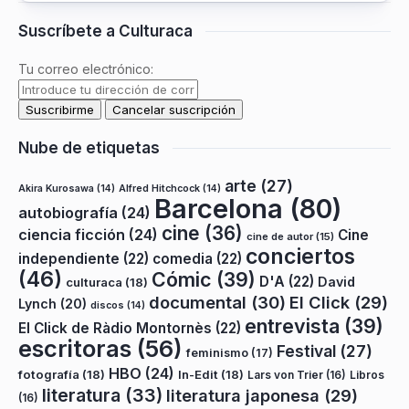
Suscríbete a Culturaca
Tu correo electrónico:
Nube de etiquetas
arte
(27)
Akira Kurosawa
(14)
Alfred Hitchcock
(14)
Barcelona
(80)
autobiografía
(24)
cine
(36)
ciencia ficción
(24)
Cine
cine de autor
(15)
conciertos
independiente
(22)
comedia
(22)
(46)
Cómic
(39)
D'A
(22)
David
culturaca
(18)
documental
(30)
El Click
(29)
Lynch
(20)
discos
(14)
entrevista
(39)
El Click de Ràdio Montornès
(22)
escritoras
(56)
Festival
(27)
feminismo
(17)
HBO
(24)
fotografía
(18)
In-Edit
(18)
Lars von Trier
(16)
Libros
literatura
(33)
literatura japonesa
(29)
(16)