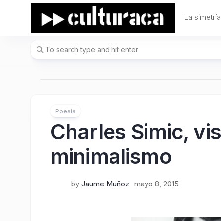
Skip
to
La simetría
content
Poesía
Charles Simic, vi
minimalismo
by
Jaume Muñoz
mayo 8, 2015