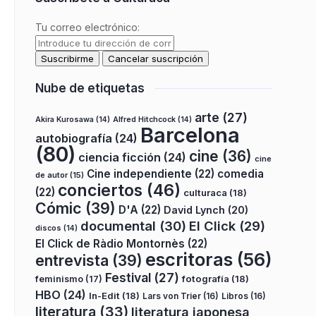
Tu correo electrónico:
Nube de etiquetas
arte
(27)
Akira Kurosawa
(14)
Alfred Hitchcock
(14)
Barcelona
autobiografía
(24)
(80)
cine
(36)
ciencia ficción
(24)
cine
Cine independiente
(22)
comedia
de autor
(15)
conciertos
(46)
(22)
culturaca
(18)
Cómic
(39)
D'A
(22)
David Lynch
(20)
documental
(30)
El Click
(29)
discos
(14)
El Click de Ràdio Montornès
(22)
escritoras
(56)
entrevista
(39)
Festival
(27)
fotografía
(18)
feminismo
(17)
HBO
(24)
In-Edit
(18)
Lars von Trier
(16)
Libros
(16)
literatura
(33)
literatura japonesa