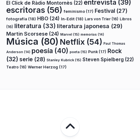
entrevista
(39)
El Click de Ràdio Montornès
(22)
escritoras
(56)
Festival
(27)
feminismo
(17)
HBO
(24)
fotografía
(18)
In-Edit
(18)
Lars von Trier
(16)
Libros
literatura
(33)
literatura japonesa
(29)
(16)
Martin Scorsese
(24)
Marvel
(15)
memorias
(14)
Música
(80)
Netflix
(54)
Paul Thomas
poesía
(40)
Rock
Punk
(17)
poeta
(15)
Anderson
(14)
(32)
serie
(28)
Steven Spielberg
(22)
Stanley Kubrick
(15)
Teatro
(16)
Werner Herzog
(17)