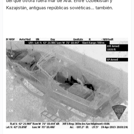
del que otrora fuera mar de Aral. Entre Uzbekistán y
Kazajistán, antiguas repúblicas soviéticas… también.