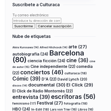
Suscríbete a Culturaca
Tu correo electrónico:
Nube de etiquetas
arte
(27)
Akira Kurosawa
(14)
Alfred Hitchcock
(14)
Barcelona
autobiografía
(24)
(80)
cine
(36)
ciencia ficción
(24)
cine
Cine independiente
(22)
comedia
de autor
(15)
conciertos
(46)
(22)
culturaca
(18)
Cómic
(39)
D'A
(22)
David Lynch
(20)
documental
(30)
El Click
(29)
discos
(14)
El Click de Ràdio Montornès
(22)
escritoras
(56)
entrevista
(39)
Festival
(27)
fotografía
(18)
feminismo
(17)
HBO
(24)
In-Edit
(18)
Lars von Trier
(16)
Libros
(16)