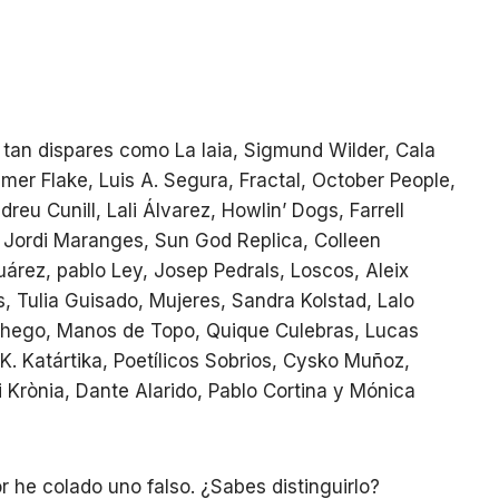
tan dispares como La Iaia, Sigmund Wilder, Cala
er Flake, Luis A. Segura, Fractal, October People,
eu Cunill, Lali Álvarez, Howlin’ Dogs, Farrell
 Jordi Maranges, Sun God Replica, Colleen
rez, pablo Ley, Josep Pedrals, Loscos, Aleix
 Tulia Guisado, Mujeres, Sandra Kolstad, Lalo
chego, Manos de Topo, Quique Culebras, Lucas
K. Katártika, Poetílicos Sobrios, Cysko Muñoz,
 i Krònia, Dante Alarido, Pablo Cortina y Mónica
r he colado uno falso. ¿Sabes distinguirlo?