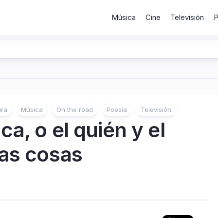
Música
Cine
Televisión
P
ura
Música
On the road
Poesía
Televisión
a, o el quién y el
las cosas