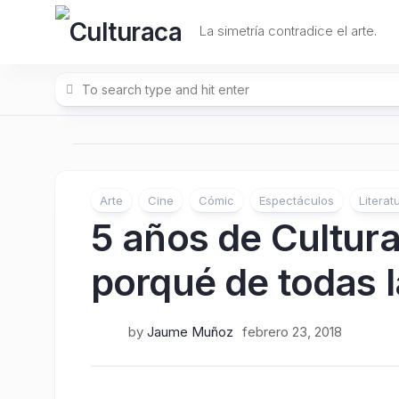
Skip
to
La simetría contradice el arte.
content
Arte
Cine
Cómic
Espectáculos
Literat
5 años de Culturac
porqué de todas 
by
Jaume Muñoz
febrero 23, 2018