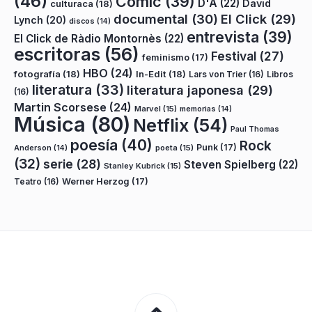
(46)
Cómic
(39)
D'A
(22)
David
culturaca
(18)
documental
(30)
El Click
(29)
Lynch
(20)
discos
(14)
entrevista
(39)
El Click de Ràdio Montornès
(22)
escritoras
(56)
Festival
(27)
feminismo
(17)
HBO
(24)
fotografía
(18)
In-Edit
(18)
Lars von Trier
(16)
Libros
literatura
(33)
literatura japonesa
(29)
(16)
Martin Scorsese
(24)
Marvel
(15)
memorias
(14)
Música
(80)
Netflix
(54)
Paul Thomas
poesía
(40)
Rock
Punk
(17)
poeta
(15)
Anderson
(14)
(32)
serie
(28)
Steven Spielberg
(22)
Stanley Kubrick
(15)
Teatro
(16)
Werner Herzog
(17)