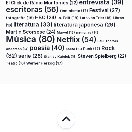
entrevista
(39)
El Click de Ràdio Montornès
(22)
escritoras
(56)
Festival
(27)
feminismo
(17)
HBO
(24)
fotografía
(18)
In-Edit
(18)
Lars von Trier
(16)
Libros
literatura
(33)
literatura japonesa
(29)
(16)
Martin Scorsese
(24)
Marvel
(15)
memorias
(14)
Música
(80)
Netflix
(54)
Paul Thomas
poesía
(40)
Rock
Punk
(17)
poeta
(15)
Anderson
(14)
(32)
serie
(28)
Steven Spielberg
(22)
Stanley Kubrick
(15)
Teatro
(16)
Werner Herzog
(17)