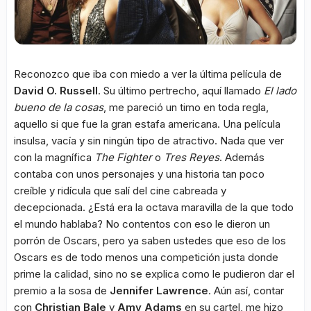
Reconozco que iba con miedo a ver la última película de
David O. Russell
. Su último pertrecho, aquí llamado
El lado
bueno de la cosas
, me pareció un timo en toda regla,
aquello si que fue la gran estafa americana. Una película
insulsa, vacía y sin ningún tipo de atractivo. Nada que ver
con la magnífica
The Fighter
o
Tres Reyes
. Además
contaba con unos personajes y una historia tan poco
creíble y ridícula que salí del cine cabreada y
decepcionada. ¿Está era la octava maravilla de la que todo
el mundo hablaba? No contentos con eso le dieron un
porrón de Oscars, pero ya saben ustedes que eso de los
Oscars es de todo menos una competición justa donde
prime la calidad, sino no se explica como le pudieron dar el
premio a la sosa de
Jennifer Lawrence
. Aún así, contar
con
Christian Bale
y
Amy Adams
en su cartel, me hizo