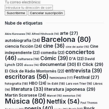
Tu correo electrónico:
Nube de etiquetas
arte
(27)
Akira Kurosawa
(14)
Alfred Hitchcock
(14)
Barcelona
(80)
autobiografía
(24)
cine
(36)
ciencia ficción
(24)
Cine
cine de autor
(15)
conciertos
independiente
(22)
comedia
(22)
(46)
Cómic
(39)
D'A
(22)
David
culturaca
(18)
documental
(30)
El Click
(29)
Lynch
(20)
discos
(14)
entrevista
(39)
El Click de Ràdio Montornès
(22)
escritoras
(56)
Festival
(27)
feminismo
(17)
HBO
(24)
fotografía
(18)
In-Edit
(18)
Lars von Trier
(16)
Libros
literatura
(33)
literatura japonesa
(29)
(16)
Martin Scorsese
(24)
Marvel
(15)
memorias
(14)
Música
(80)
Netflix
(54)
Paul Thomas
poesía
(40)
Rock