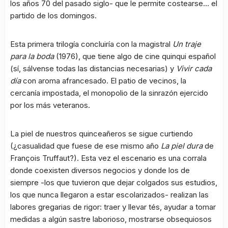
los años 70 del pasado siglo- que le permite costearse… el
partido de los domingos.
Esta primera trilogía concluiría con la magistral
Un traje
para la boda
(1976), que tiene algo de cine quinqui español
(sí, sálvense todas las distancias necesarias) y
Vivir cada
día
con aroma afrancesado. El patio de vecinos, la
cercanía impostada, el monopolio de la sinrazón ejercido
por los más veteranos.
La piel de nuestros quinceañeros se sigue curtiendo
(¿casualidad que fuese de ese mismo año
La piel dura
de
François Truffaut?). Esta vez el escenario es una corrala
donde coexisten diversos negocios y donde los de
siempre -los que tuvieron que dejar colgados sus estudios,
los que nunca llegaron a estar escolarizados- realizan las
labores gregarias de rigor: traer y llevar tés, ayudar a tomar
medidas a algún sastre laborioso, mostrarse obsequiosos