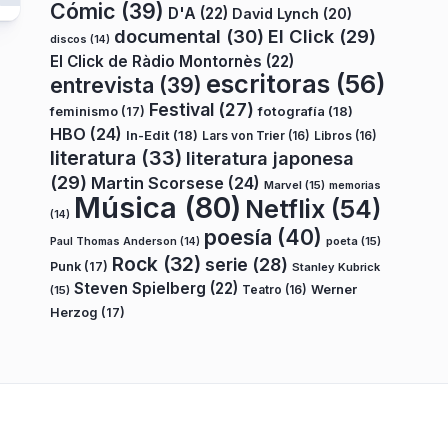
Cómic
(39)
D'A
(22)
David Lynch
(20)
documental
(30)
El Click
(29)
discos
(14)
El Click de Ràdio Montornès
(22)
escritoras
(56)
entrevista
(39)
Festival
(27)
fotografía
(18)
feminismo
(17)
HBO
(24)
In-Edit
(18)
Lars von Trier
(16)
Libros
(16)
literatura
(33)
literatura japonesa
(29)
Martin Scorsese
(24)
Marvel
(15)
memorias
Música
(80)
Netflix
(54)
(14)
poesía
(40)
poeta
(15)
Paul Thomas Anderson
(14)
Rock
(32)
serie
(28)
Punk
(17)
Stanley Kubrick
Steven Spielberg
(22)
Teatro
(16)
Werner
(15)
Herzog
(17)