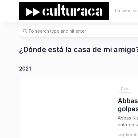
Skip
to
La simetría
content
¿Dónde está la casa de mi amigo
2021
Cine
Abbas 
golpes
Abbas Kia
entregó s
septiembr