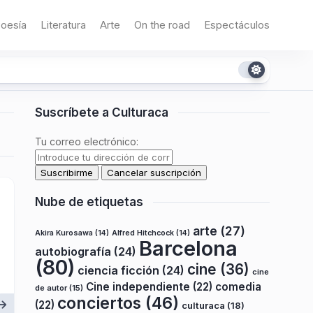
oesía
Literatura
Arte
On the road
Espectáculos
Suscríbete a Culturaca
Tu correo electrónico:
Nube de etiquetas
arte
(27)
Akira Kurosawa
(14)
Alfred Hitchcock
(14)
Barcelona
autobiografía
(24)
(80)
cine
(36)
ciencia ficción
(24)
cine
Cine independiente
(22)
comedia
de autor
(15)
conciertos
(46)
(22)
culturaca
(18)