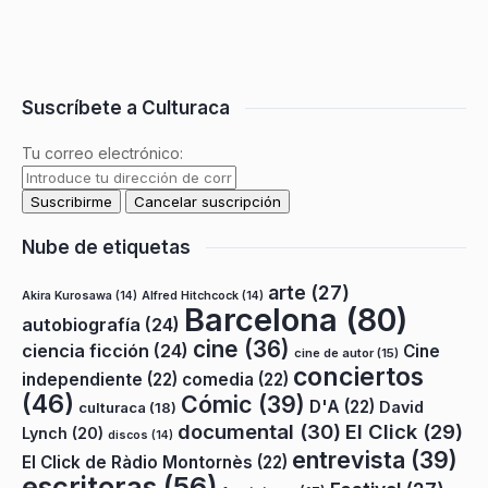
Suscríbete a Culturaca
Tu correo electrónico:
Nube de etiquetas
arte
(27)
Akira Kurosawa
(14)
Alfred Hitchcock
(14)
Barcelona
(80)
autobiografía
(24)
cine
(36)
ciencia ficción
(24)
Cine
cine de autor
(15)
conciertos
independiente
(22)
comedia
(22)
(46)
Cómic
(39)
D'A
(22)
David
culturaca
(18)
documental
(30)
El Click
(29)
Lynch
(20)
discos
(14)
entrevista
(39)
El Click de Ràdio Montornès
(22)
escritoras
(56)