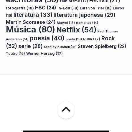
Festival
(27)
feminismo
(17)
HBO
(24)
fotografía
(18)
In-Edit
(18)
Lars von Trier
(16)
Libros
literatura
(33)
literatura japonesa
(29)
(16)
Martin Scorsese
(24)
Marvel
(15)
memorias
(14)
Música
(80)
Netflix
(54)
Paul Thomas
poesía
(40)
Rock
Punk
(17)
poeta
(15)
Anderson
(14)
(32)
serie
(28)
Steven Spielberg
(22)
Stanley Kubrick
(15)
Teatro
(16)
Werner Herzog
(17)