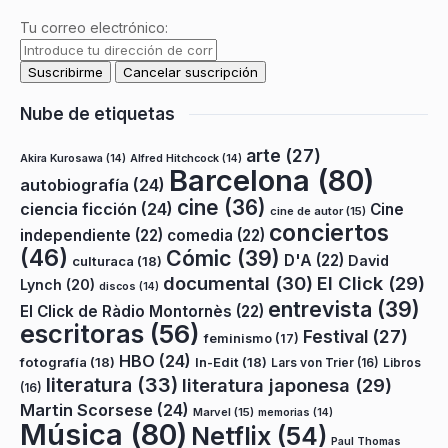
Tu correo electrónico:
Nube de etiquetas
arte
(27)
Akira Kurosawa
(14)
Alfred Hitchcock
(14)
Barcelona
(80)
autobiografía
(24)
cine
(36)
ciencia ficción
(24)
Cine
cine de autor
(15)
conciertos
independiente
(22)
comedia
(22)
(46)
Cómic
(39)
D'A
(22)
David
culturaca
(18)
documental
(30)
El Click
(29)
Lynch
(20)
discos
(14)
entrevista
(39)
El Click de Ràdio Montornès
(22)
escritoras
(56)
Festival
(27)
feminismo
(17)
HBO
(24)
fotografía
(18)
In-Edit
(18)
Lars von Trier
(16)
Libros
literatura
(33)
literatura japonesa
(29)
(16)
Martin Scorsese
(24)
Marvel
(15)
memorias
(14)
Música
(80)
Netflix
(54)
Paul Thomas