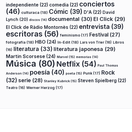
conciertos
independiente
(22)
comedia
(22)
(46)
Cómic
(39)
D'A
(22)
David
culturaca
(18)
documental
(30)
El Click
(29)
Lynch
(20)
discos
(14)
entrevista
(39)
El Click de Ràdio Montornès
(22)
escritoras
(56)
Festival
(27)
feminismo
(17)
HBO
(24)
fotografía
(18)
In-Edit
(18)
Lars von Trier
(16)
Libros
literatura
(33)
literatura japonesa
(29)
(16)
Martin Scorsese
(24)
Marvel
(15)
memorias
(14)
Música
(80)
Netflix
(54)
Paul Thomas
poesía
(40)
Rock
Punk
(17)
poeta
(15)
Anderson
(14)
(32)
serie
(28)
Steven Spielberg
(22)
Stanley Kubrick
(15)
Teatro
(16)
Werner Herzog
(17)