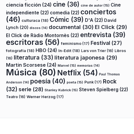
cine
(36)
ciencia ficción
(24)
Cine
cine de autor
(15)
conciertos
independiente
(22)
comedia
(22)
(46)
Cómic
(39)
D'A
(22)
David
culturaca
(18)
documental
(30)
El Click
(29)
Lynch
(20)
discos
(14)
entrevista
(39)
El Click de Ràdio Montornès
(22)
escritoras
(56)
Festival
(27)
feminismo
(17)
HBO
(24)
fotografía
(18)
In-Edit
(18)
Lars von Trier
(16)
Libros
literatura
(33)
literatura japonesa
(29)
(16)
Martin Scorsese
(24)
Marvel
(15)
memorias
(14)
Música
(80)
Netflix
(54)
Paul Thomas
poesía
(40)
Rock
Punk
(17)
poeta
(15)
Anderson
(14)
(32)
serie
(28)
Steven Spielberg
(22)
Stanley Kubrick
(15)
Teatro
(16)
Werner Herzog
(17)