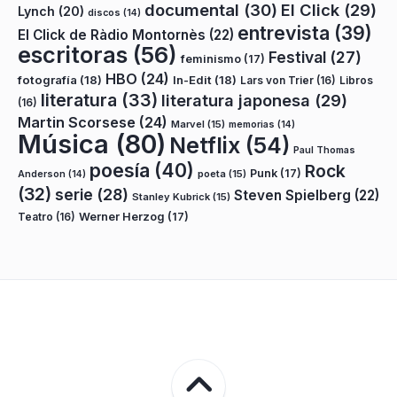
documental
(30)
El Click
(29)
Lynch
(20)
discos
(14)
entrevista
(39)
El Click de Ràdio Montornès
(22)
escritoras
(56)
Festival
(27)
feminismo
(17)
HBO
(24)
fotografía
(18)
In-Edit
(18)
Lars von Trier
(16)
Libros
literatura
(33)
literatura japonesa
(29)
(16)
Martin Scorsese
(24)
Marvel
(15)
memorias
(14)
Música
(80)
Netflix
(54)
Paul Thomas
poesía
(40)
Rock
Punk
(17)
poeta
(15)
Anderson
(14)
(32)
serie
(28)
Steven Spielberg
(22)
Stanley Kubrick
(15)
Teatro
(16)
Werner Herzog
(17)