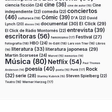
cine
(36)
ciencia ficción
(24)
Cine
cine de autor
(15)
conciertos
independiente
(22)
comedia
(22)
(46)
Cómic
(39)
D'A
(22)
David
culturaca
(18)
documental
(30)
El Click
(29)
Lynch
(20)
discos
(14)
entrevista
(39)
El Click de Ràdio Montornès
(22)
escritoras
(56)
Festival
(27)
feminismo
(17)
HBO
(24)
fotografía
(18)
In-Edit
(18)
Lars von Trier
(16)
Libros
literatura
(33)
literatura japonesa
(29)
(16)
Martin Scorsese
(24)
Marvel
(15)
memorias
(14)
Música
(80)
Netflix
(54)
Paul Thomas
poesía
(40)
Rock
Punk
(17)
poeta
(15)
Anderson
(14)
(32)
serie
(28)
Steven Spielberg
(22)
Stanley Kubrick
(15)
Teatro
(16)
Werner Herzog
(17)