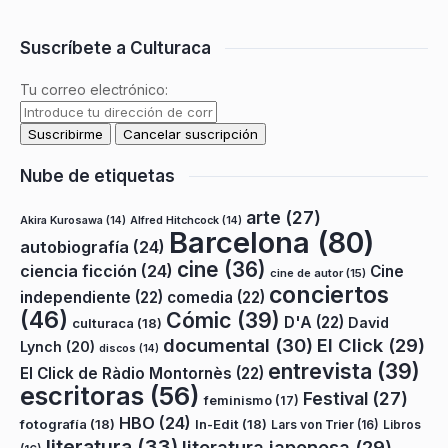
Suscríbete a Culturaca
Tu correo electrónico:
Nube de etiquetas
arte
(27)
Akira Kurosawa
(14)
Alfred Hitchcock
(14)
Barcelona
(80)
autobiografía
(24)
cine
(36)
ciencia ficción
(24)
Cine
cine de autor
(15)
conciertos
independiente
(22)
comedia
(22)
(46)
Cómic
(39)
D'A
(22)
David
culturaca
(18)
documental
(30)
El Click
(29)
Lynch
(20)
discos
(14)
entrevista
(39)
El Click de Ràdio Montornès
(22)
escritoras
(56)
Festival
(27)
feminismo
(17)
HBO
(24)
fotografía
(18)
In-Edit
(18)
Lars von Trier
(16)
Libros
literatura
(33)
literatura japonesa
(29)