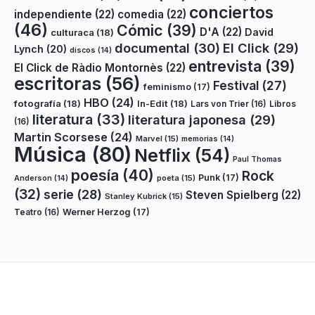
conciertos
independiente
(22)
comedia
(22)
(46)
Cómic
(39)
D'A
(22)
David
culturaca
(18)
documental
(30)
El Click
(29)
Lynch
(20)
discos
(14)
entrevista
(39)
El Click de Ràdio Montornès
(22)
escritoras
(56)
Festival
(27)
feminismo
(17)
HBO
(24)
fotografía
(18)
In-Edit
(18)
Lars von Trier
(16)
Libros
literatura
(33)
literatura japonesa
(29)
(16)
Martin Scorsese
(24)
Marvel
(15)
memorias
(14)
Música
(80)
Netflix
(54)
Paul Thomas
poesía
(40)
Rock
Punk
(17)
poeta
(15)
Anderson
(14)
(32)
serie
(28)
Steven Spielberg
(22)
Stanley Kubrick
(15)
Teatro
(16)
Werner Herzog
(17)