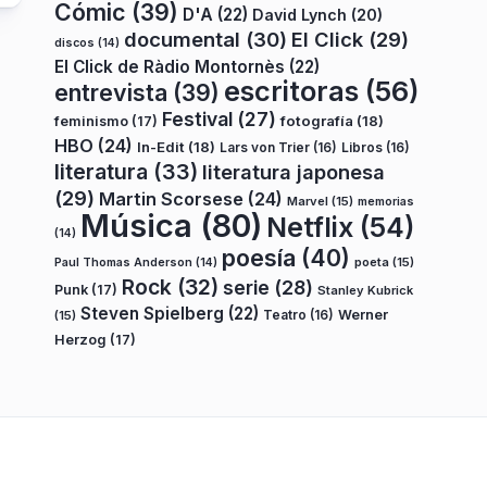
Cómic
(39)
D'A
(22)
David Lynch
(20)
documental
(30)
El Click
(29)
discos
(14)
El Click de Ràdio Montornès
(22)
escritoras
(56)
entrevista
(39)
Festival
(27)
fotografía
(18)
feminismo
(17)
HBO
(24)
In-Edit
(18)
Lars von Trier
(16)
Libros
(16)
literatura
(33)
literatura japonesa
(29)
Martin Scorsese
(24)
Marvel
(15)
memorias
Música
(80)
Netflix
(54)
(14)
poesía
(40)
poeta
(15)
Paul Thomas Anderson
(14)
Rock
(32)
serie
(28)
Punk
(17)
Stanley Kubrick
Steven Spielberg
(22)
Teatro
(16)
Werner
(15)
Herzog
(17)