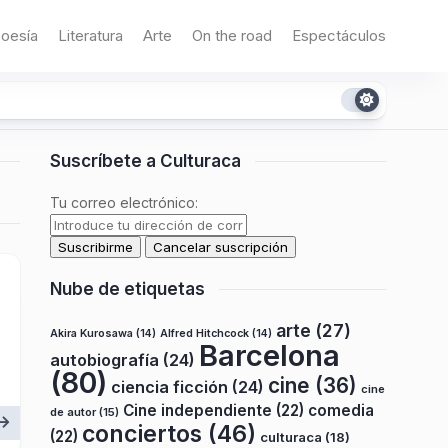
oesía
Literatura
Arte
On the road
Espectáculos
Suscríbete a Culturaca
Tu correo electrónico:
Nube de etiquetas
arte
(27)
Akira Kurosawa
(14)
Alfred Hitchcock
(14)
Barcelona
autobiografía
(24)
(80)
cine
(36)
ciencia ficción
(24)
cine
Cine independiente
(22)
comedia
de autor
(15)
conciertos
(46)
(22)
culturaca
(18)