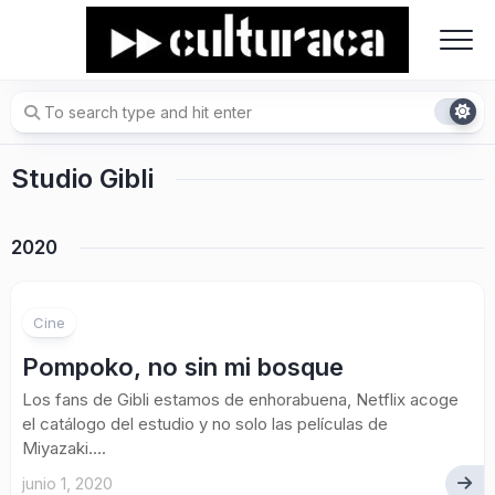
Skip
to
content
Studio Gibli
2020
Cine
Pompoko, no sin mi bosque
Los fans de Gibli estamos de enhorabuena, Netflix acoge
el catálogo del estudio y no solo las películas de
Miyazaki....
junio 1, 2020