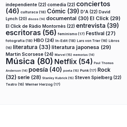
conciertos
independiente
(22)
comedia
(22)
(46)
Cómic
(39)
D'A
(22)
David
culturaca
(18)
documental
(30)
El Click
(29)
Lynch
(20)
discos
(14)
entrevista
(39)
El Click de Ràdio Montornès
(22)
escritoras
(56)
Festival
(27)
feminismo
(17)
HBO
(24)
fotografía
(18)
In-Edit
(18)
Lars von Trier
(16)
Libros
literatura
(33)
literatura japonesa
(29)
(16)
Martin Scorsese
(24)
Marvel
(15)
memorias
(14)
Música
(80)
Netflix
(54)
Paul Thomas
poesía
(40)
Rock
Punk
(17)
poeta
(15)
Anderson
(14)
(32)
serie
(28)
Steven Spielberg
(22)
Stanley Kubrick
(15)
Teatro
(16)
Werner Herzog
(17)