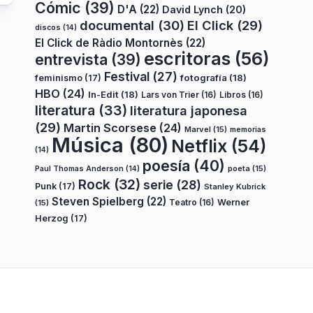
Cómic
(39)
D'A
(22)
David Lynch
(20)
documental
(30)
El Click
(29)
discos
(14)
El Click de Ràdio Montornès
(22)
escritoras
(56)
entrevista
(39)
Festival
(27)
fotografía
(18)
feminismo
(17)
HBO
(24)
In-Edit
(18)
Lars von Trier
(16)
Libros
(16)
literatura
(33)
literatura japonesa
(29)
Martin Scorsese
(24)
Marvel
(15)
memorias
Música
(80)
Netflix
(54)
(14)
poesía
(40)
poeta
(15)
Paul Thomas Anderson
(14)
Rock
(32)
serie
(28)
Punk
(17)
Stanley Kubrick
Steven Spielberg
(22)
Teatro
(16)
Werner
(15)
Herzog
(17)