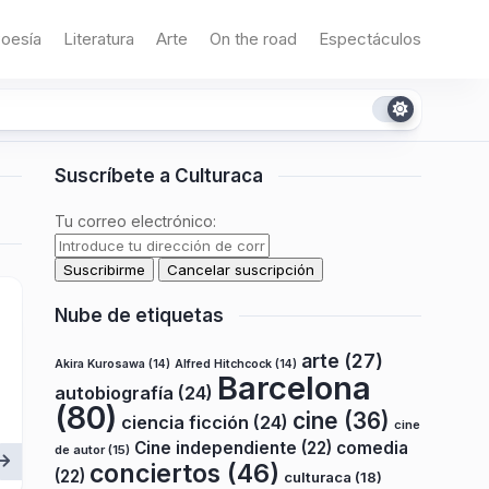
oesía
Literatura
Arte
On the road
Espectáculos
Suscríbete a Culturaca
Tu correo electrónico:
Nube de etiquetas
arte
(27)
Akira Kurosawa
(14)
Alfred Hitchcock
(14)
Barcelona
autobiografía
(24)
(80)
cine
(36)
ciencia ficción
(24)
cine
Cine independiente
(22)
comedia
de autor
(15)
conciertos
(46)
(22)
culturaca
(18)