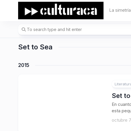
Skip
to
La simetría
content
Set to Sea
2015
Literatur
Set to
En cuanto
esta pequ
octubre 7