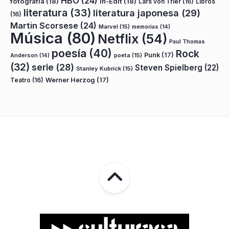
HBO
(24)
fotografía
(18)
In-Edit
(18)
Lars von Trier
(16)
Libros
literatura
(33)
literatura japonesa
(29)
(16)
Martin Scorsese
(24)
Marvel
(15)
memorias
(14)
Música
(80)
Netflix
(54)
Paul Thomas
poesía
(40)
Rock
Punk
(17)
poeta
(15)
Anderson
(14)
(32)
serie
(28)
Steven Spielberg
(22)
Stanley Kubrick
(15)
Teatro
(16)
Werner Herzog
(17)