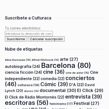
Suscríbete a Culturaca
Tu correo electrónico:
Nube de etiquetas
arte
(27)
Akira Kurosawa
(14)
Alfred Hitchcock
(14)
Barcelona
(80)
autobiografía
(24)
cine
(36)
ciencia ficción
(24)
Cine
cine de autor
(15)
conciertos
independiente
(22)
comedia
(22)
(46)
Cómic
(39)
D'A
(22)
David
culturaca
(18)
documental
(30)
El Click
(29)
Lynch
(20)
discos
(14)
entrevista
(39)
El Click de Ràdio Montornès
(22)
escritoras
(56)
Festival
(27)
feminismo
(17)