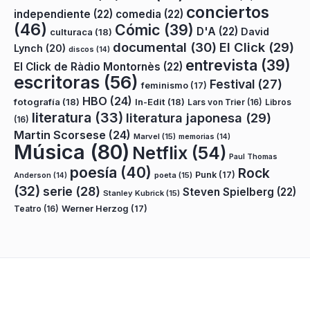
conciertos
independiente
(22)
comedia
(22)
(46)
Cómic
(39)
D'A
(22)
David
culturaca
(18)
documental
(30)
El Click
(29)
Lynch
(20)
discos
(14)
entrevista
(39)
El Click de Ràdio Montornès
(22)
escritoras
(56)
Festival
(27)
feminismo
(17)
HBO
(24)
fotografía
(18)
In-Edit
(18)
Lars von Trier
(16)
Libros
literatura
(33)
literatura japonesa
(29)
(16)
Martin Scorsese
(24)
Marvel
(15)
memorias
(14)
Música
(80)
Netflix
(54)
Paul Thomas
poesía
(40)
Rock
Punk
(17)
poeta
(15)
Anderson
(14)
(32)
serie
(28)
Steven Spielberg
(22)
Stanley Kubrick
(15)
Teatro
(16)
Werner Herzog
(17)