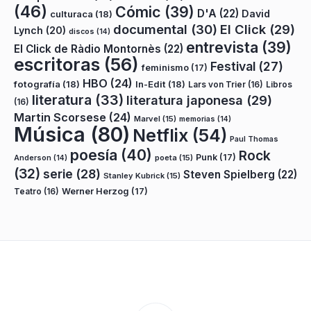
(46)
Cómic
(39)
D'A
(22)
David
culturaca
(18)
documental
(30)
El Click
(29)
Lynch
(20)
discos
(14)
entrevista
(39)
El Click de Ràdio Montornès
(22)
escritoras
(56)
Festival
(27)
feminismo
(17)
HBO
(24)
fotografía
(18)
In-Edit
(18)
Lars von Trier
(16)
Libros
literatura
(33)
literatura japonesa
(29)
(16)
Martin Scorsese
(24)
Marvel
(15)
memorias
(14)
Música
(80)
Netflix
(54)
Paul Thomas
poesía
(40)
Rock
Punk
(17)
poeta
(15)
Anderson
(14)
(32)
serie
(28)
Steven Spielberg
(22)
Stanley Kubrick
(15)
Teatro
(16)
Werner Herzog
(17)