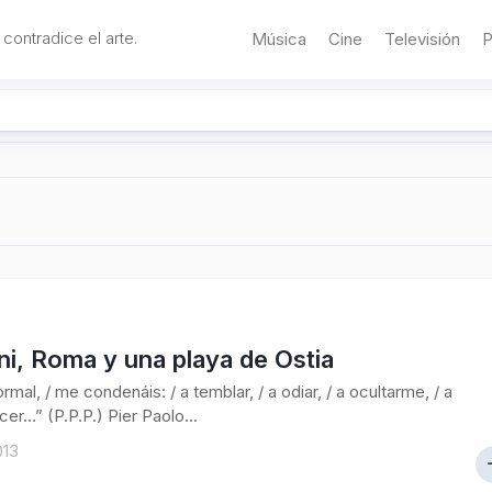
 contradice el arte.
Música
Cine
Televisión
P
ni, Roma y una playa de Ostia
mal, / me condenáis: / a temblar, / a odiar, / a ocultarme, / a
er…” (P.P.P.) Pier Paolo...
013