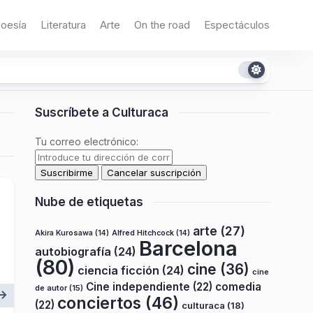
oesía
Literatura
Arte
On the road
Espectáculos
Suscríbete a Culturaca
Tu correo electrónico:
Nube de etiquetas
arte
(27)
Akira Kurosawa
(14)
Alfred Hitchcock
(14)
Barcelona
autobiografía
(24)
(80)
cine
(36)
ciencia ficción
(24)
cine
Cine independiente
(22)
comedia
de autor
(15)
conciertos
(46)
(22)
culturaca
(18)