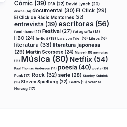
Cómic
(39)
D'A
(22)
David Lynch
(20)
documental
(30)
El Click
(29)
discos
(14)
El Click de Ràdio Montornès
(22)
escritoras
(56)
entrevista
(39)
Festival
(27)
fotografía
(18)
feminismo
(17)
HBO
(24)
In-Edit
(18)
Lars von Trier
(16)
Libros
(16)
literatura
(33)
literatura japonesa
(29)
Martin Scorsese
(24)
Marvel
(15)
memorias
Música
(80)
Netflix
(54)
(14)
poesía
(40)
poeta
(15)
Paul Thomas Anderson
(14)
Rock
(32)
serie
(28)
Punk
(17)
Stanley Kubrick
Steven Spielberg
(22)
Teatro
(16)
Werner
(15)
Herzog
(17)