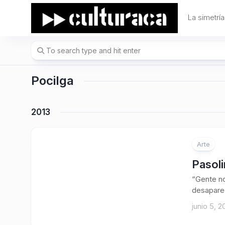
Skip
to
La simetría
content
Pocilga
2013
Arte
Pasoli
“Gente nor
desaparec
junio 5, 2