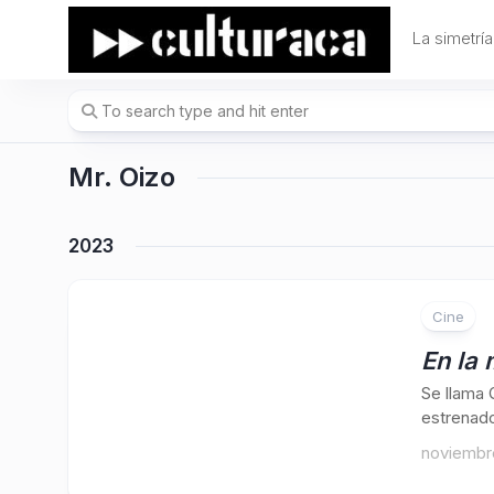
Skip
to
La simetría
content
Mr. Oizo
2023
Cine
En la
Se llama 
estrenado
noviembr