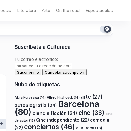
oesía
Literatura
Arte
On the road
Espectáculos
Suscríbete a Culturaca
Tu correo electrónico:
Nube de etiquetas
arte
(27)
Akira Kurosawa
(14)
Alfred Hitchcock
(14)
Barcelona
autobiografía
(24)
(80)
cine
(36)
ciencia ficción
(24)
cine
Cine independiente
(22)
comedia
de autor
(15)
conciertos
(46)
(22)
culturaca
(18)