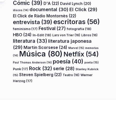
Cómic
(39)
D'A
(22)
David Lynch
(20)
documental
(30)
El Click
(29)
discos
(14)
El Click de Ràdio Montornès
(22)
escritoras
(56)
entrevista
(39)
Festival
(27)
fotografía
(18)
feminismo
(17)
HBO
(24)
In-Edit
(18)
Lars von Trier
(16)
Libros
(16)
literatura
(33)
literatura japonesa
(29)
Martin Scorsese
(24)
Marvel
(15)
memorias
Música
(80)
Netflix
(54)
(14)
poesía
(40)
poeta
(15)
Paul Thomas Anderson
(14)
Rock
(32)
serie
(28)
Punk
(17)
Stanley Kubrick
Steven Spielberg
(22)
Teatro
(16)
Werner
(15)
Herzog
(17)