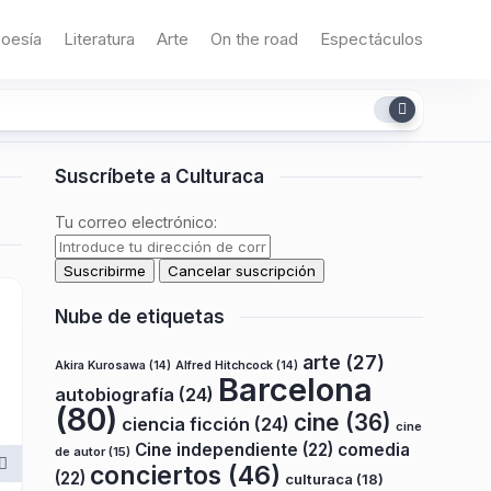
oesía
Literatura
Arte
On the road
Espectáculos
Suscríbete a Culturaca
Tu correo electrónico:
Nube de etiquetas
arte
(27)
Akira Kurosawa
(14)
Alfred Hitchcock
(14)
Barcelona
autobiografía
(24)
(80)
cine
(36)
ciencia ficción
(24)
cine
Cine independiente
(22)
comedia
de autor
(15)
conciertos
(46)
(22)
culturaca
(18)