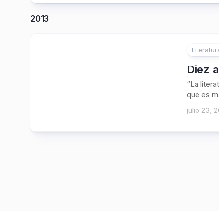
2013
Literatur
Diez 
“La liter
que es ma
julio 23, 