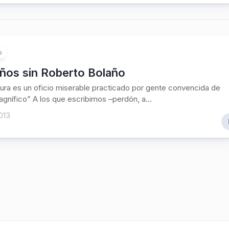
a
años sin Roberto Bolaño
atura es un oficio miserable practicado por gente convencida de
gnífico” A los que escribimos –perdón, a...
2013