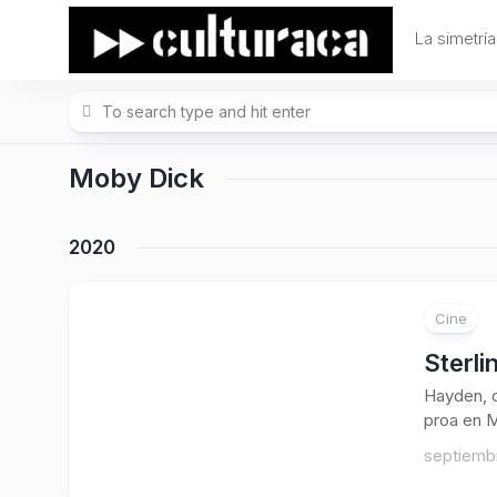
Skip
to
La simetría
content
Moby Dick
2020
Cine
Sterli
Hayden, c
proa en M
septiemb