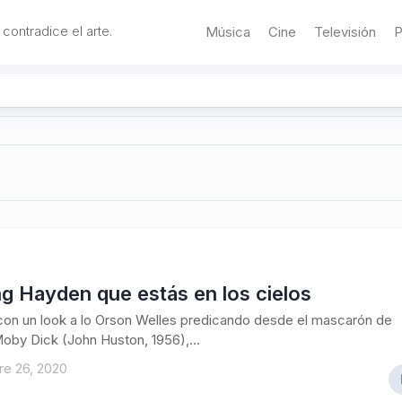
 contradice el arte.
Música
Cine
Televisión
P
ng Hayden que estás en los cielos
on un look a lo Orson Welles predicando desde el mascarón de
oby Dick (John Huston, 1956),...
re 26, 2020