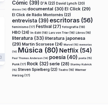
Cómic
(39)
D'A
(22)
David Lynch
(20)
documental
(30)
El Click
(29)
discos
(14)
El Click de Ràdio Montornès
(22)
escritoras
(56)
entrevista
(39)
Festival
(27)
fotografía
(18)
feminismo
(17)
HBO
(24)
In-Edit
(18)
Lars von Trier
(16)
Libros
(16)
literatura
(33)
literatura japonesa
(29)
Martin Scorsese
(24)
Marvel
(15)
memorias
Música
(80)
Netflix
(54)
(14)
poesía
(40)
poeta
(15)
Paul Thomas Anderson
(14)
Rock
(32)
serie
(28)
Punk
(17)
Stanley Kubrick
Steven Spielberg
(22)
Teatro
(16)
Werner
(15)
Herzog
(17)