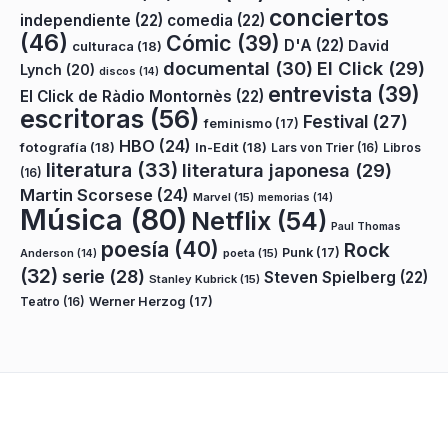
conciertos
independiente
(22)
comedia
(22)
(46)
Cómic
(39)
D'A
(22)
David
culturaca
(18)
documental
(30)
El Click
(29)
Lynch
(20)
discos
(14)
entrevista
(39)
El Click de Ràdio Montornès
(22)
escritoras
(56)
Festival
(27)
feminismo
(17)
HBO
(24)
fotografía
(18)
In-Edit
(18)
Lars von Trier
(16)
Libros
literatura
(33)
literatura japonesa
(29)
(16)
Martin Scorsese
(24)
Marvel
(15)
memorias
(14)
Música
(80)
Netflix
(54)
Paul Thomas
poesía
(40)
Rock
Punk
(17)
poeta
(15)
Anderson
(14)
(32)
serie
(28)
Steven Spielberg
(22)
Stanley Kubrick
(15)
Teatro
(16)
Werner Herzog
(17)