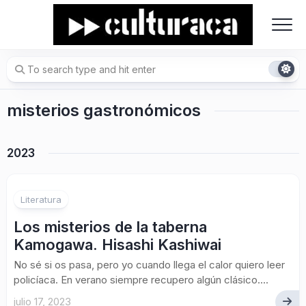
Skip
to
content
misterios gastronómicos
2023
Literatura
Los misterios de la taberna
Kamogawa. Hisashi Kashiwai
No sé si os pasa, pero yo cuando llega el calor quiero leer
policíaca. En verano siempre recupero algún clásico....
julio 17, 2023