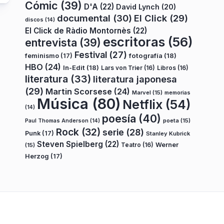
Cómic
(39)
D'A
(22)
David Lynch
(20)
documental
(30)
El Click
(29)
discos
(14)
El Click de Ràdio Montornès
(22)
escritoras
(56)
entrevista
(39)
Festival
(27)
fotografía
(18)
feminismo
(17)
HBO
(24)
In-Edit
(18)
Lars von Trier
(16)
Libros
(16)
literatura
(33)
literatura japonesa
(29)
Martin Scorsese
(24)
Marvel
(15)
memorias
Música
(80)
Netflix
(54)
(14)
poesía
(40)
poeta
(15)
Paul Thomas Anderson
(14)
Rock
(32)
serie
(28)
Punk
(17)
Stanley Kubrick
Steven Spielberg
(22)
Teatro
(16)
Werner
(15)
Herzog
(17)