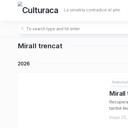
Skip
to
La simetría contradice el arte.
content
Mirall trencat
2026
Featured
Mirall
Recuperar
també lleg
mayo 25,