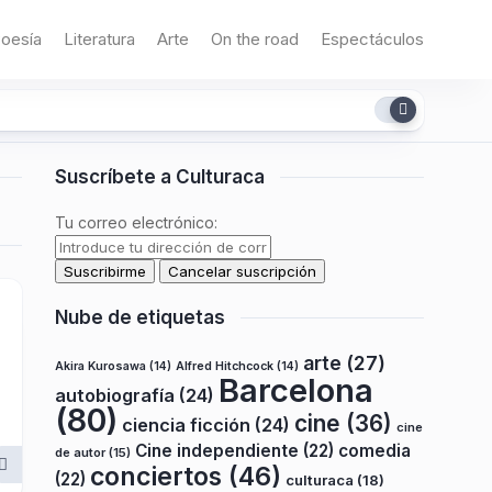
oesía
Literatura
Arte
On the road
Espectáculos
Suscríbete a Culturaca
Tu correo electrónico:
Nube de etiquetas
arte
(27)
Akira Kurosawa
(14)
Alfred Hitchcock
(14)
Barcelona
autobiografía
(24)
(80)
cine
(36)
ciencia ficción
(24)
cine
Cine independiente
(22)
comedia
de autor
(15)
conciertos
(46)
(22)
culturaca
(18)