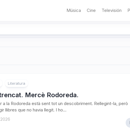
Música
Cine
Televisión
P
Literatura
 trencat. Mercè Rodoreda.
 a la Rodoreda està sent tot un descobriment. Rellegint-la, però
ir llibres que no havia llegit. I ho...
 2026