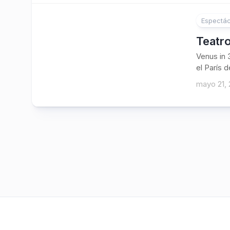
Espectác
1
Teatr
Venus in 
el París d
mayo 21, 