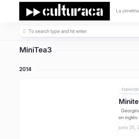
Skip
to
La simetría
content
MiniTea3
2014
Espectác
Minite
Georgina 
en inglés
junio 25, 