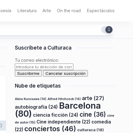
oesía
Literatura
Arte
On the road
Espectáculos
Suscríbete a Culturaca
Tu correo electrónico:
Nube de etiquetas
arte
(27)
Akira Kurosawa
(14)
Alfred Hitchcock
(14)
Barcelona
autobiografía
(24)
(80)
cine
(36)
ciencia ficción
(24)
cine
Cine independiente
(22)
comedia
de autor
(15)
conciertos
(46)
(22)
culturaca
(18)