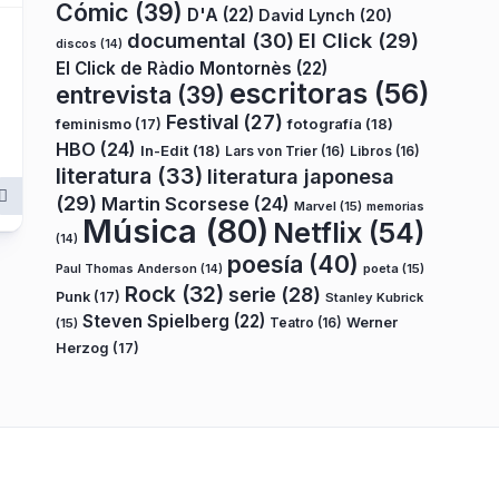
Cómic
(39)
D'A
(22)
David Lynch
(20)
documental
(30)
El Click
(29)
discos
(14)
El Click de Ràdio Montornès
(22)
escritoras
(56)
entrevista
(39)
Festival
(27)
fotografía
(18)
feminismo
(17)
HBO
(24)
In-Edit
(18)
Lars von Trier
(16)
Libros
(16)
literatura
(33)
literatura japonesa
(29)
Martin Scorsese
(24)
Marvel
(15)
memorias
Música
(80)
Netflix
(54)
(14)
poesía
(40)
poeta
(15)
Paul Thomas Anderson
(14)
Rock
(32)
serie
(28)
Punk
(17)
Stanley Kubrick
Steven Spielberg
(22)
Teatro
(16)
Werner
(15)
Herzog
(17)