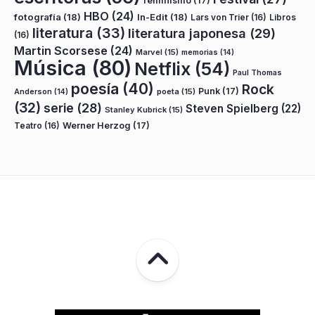
feminismo
(17)
HBO
(24)
fotografía
(18)
In-Edit
(18)
Lars von Trier
(16)
Libros
literatura
(33)
literatura japonesa
(29)
(16)
Martin Scorsese
(24)
Marvel
(15)
memorias
(14)
Música
(80)
Netflix
(54)
Paul Thomas
poesía
(40)
Rock
Punk
(17)
poeta
(15)
Anderson
(14)
(32)
serie
(28)
Steven Spielberg
(22)
Stanley Kubrick
(15)
Teatro
(16)
Werner Herzog
(17)