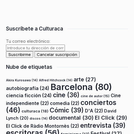
Suscríbete a Culturaca
Tu correo electrónico:
Nube de etiquetas
arte
(27)
Akira Kurosawa
(14)
Alfred Hitchcock
(14)
Barcelona
(80)
autobiografía
(24)
cine
(36)
ciencia ficción
(24)
Cine
cine de autor
(15)
conciertos
independiente
(22)
comedia
(22)
(46)
Cómic
(39)
D'A
(22)
David
culturaca
(18)
documental
(30)
El Click
(29)
Lynch
(20)
discos
(14)
entrevista
(39)
El Click de Ràdio Montornès
(22)
escritoras
(56)
Festival
(27)