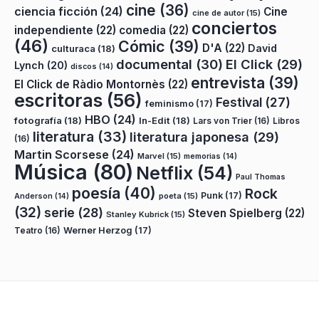
cine
(36)
ciencia ficción
(24)
Cine
cine de autor
(15)
conciertos
independiente
(22)
comedia
(22)
(46)
Cómic
(39)
D'A
(22)
David
culturaca
(18)
documental
(30)
El Click
(29)
Lynch
(20)
discos
(14)
entrevista
(39)
El Click de Ràdio Montornès
(22)
escritoras
(56)
Festival
(27)
feminismo
(17)
HBO
(24)
fotografía
(18)
In-Edit
(18)
Lars von Trier
(16)
Libros
literatura
(33)
literatura japonesa
(29)
(16)
Martin Scorsese
(24)
Marvel
(15)
memorias
(14)
Música
(80)
Netflix
(54)
Paul Thomas
poesía
(40)
Rock
Punk
(17)
poeta
(15)
Anderson
(14)
(32)
serie
(28)
Steven Spielberg
(22)
Stanley Kubrick
(15)
Teatro
(16)
Werner Herzog
(17)