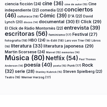
cine
(36)
ciencia ficción
(24)
Cine
cine de autor
(15)
conciertos
independiente
(22)
comedia
(22)
(46)
Cómic
(39)
D'A
(22)
David
culturaca
(18)
documental
(30)
El Click
(29)
Lynch
(20)
discos
(14)
entrevista
(39)
El Click de Ràdio Montornès
(22)
escritoras
(56)
Festival
(27)
feminismo
(17)
HBO
(24)
fotografía
(18)
In-Edit
(18)
Lars von Trier
(16)
Libros
literatura
(33)
literatura japonesa
(29)
(16)
Martin Scorsese
(24)
Marvel
(15)
memorias
(14)
Música
(80)
Netflix
(54)
Paul Thomas
poesía
(40)
Rock
Punk
(17)
poeta
(15)
Anderson
(14)
(32)
serie
(28)
Steven Spielberg
(22)
Stanley Kubrick
(15)
Teatro
(16)
Werner Herzog
(17)