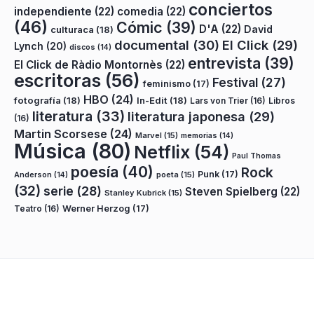
conciertos
independiente
(22)
comedia
(22)
(46)
Cómic
(39)
D'A
(22)
David
culturaca
(18)
documental
(30)
El Click
(29)
Lynch
(20)
discos
(14)
entrevista
(39)
El Click de Ràdio Montornès
(22)
escritoras
(56)
Festival
(27)
feminismo
(17)
HBO
(24)
fotografía
(18)
In-Edit
(18)
Lars von Trier
(16)
Libros
literatura
(33)
literatura japonesa
(29)
(16)
Martin Scorsese
(24)
Marvel
(15)
memorias
(14)
Música
(80)
Netflix
(54)
Paul Thomas
poesía
(40)
Rock
Punk
(17)
poeta
(15)
Anderson
(14)
(32)
serie
(28)
Steven Spielberg
(22)
Stanley Kubrick
(15)
Teatro
(16)
Werner Herzog
(17)