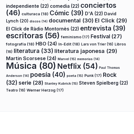
conciertos
independiente
(22)
comedia
(22)
(46)
Cómic
(39)
D'A
(22)
David
culturaca
(18)
documental
(30)
El Click
(29)
Lynch
(20)
discos
(14)
entrevista
(39)
El Click de Ràdio Montornès
(22)
escritoras
(56)
Festival
(27)
feminismo
(17)
HBO
(24)
fotografía
(18)
In-Edit
(18)
Lars von Trier
(16)
Libros
literatura
(33)
literatura japonesa
(29)
(16)
Martin Scorsese
(24)
Marvel
(15)
memorias
(14)
Música
(80)
Netflix
(54)
Paul Thomas
poesía
(40)
Rock
Punk
(17)
poeta
(15)
Anderson
(14)
(32)
serie
(28)
Steven Spielberg
(22)
Stanley Kubrick
(15)
Teatro
(16)
Werner Herzog
(17)