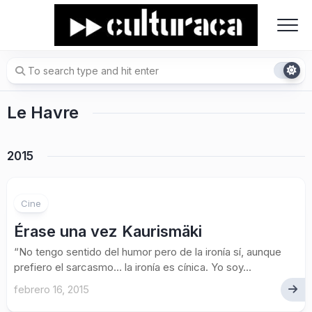
Skip
to
content
Le Havre
2015
Cine
Érase una vez Kaurismäki
“No tengo sentido del humor pero de la ironía sí, aunque
prefiero el sarcasmo… la ironía es cínica. Yo soy...
febrero 16, 2015