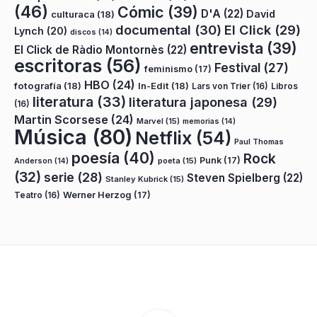
(46)
Cómic
(39)
D'A
(22)
David
culturaca
(18)
documental
(30)
El Click
(29)
Lynch
(20)
discos
(14)
entrevista
(39)
El Click de Ràdio Montornès
(22)
escritoras
(56)
Festival
(27)
feminismo
(17)
HBO
(24)
fotografía
(18)
In-Edit
(18)
Lars von Trier
(16)
Libros
literatura
(33)
literatura japonesa
(29)
(16)
Martin Scorsese
(24)
Marvel
(15)
memorias
(14)
Música
(80)
Netflix
(54)
Paul Thomas
poesía
(40)
Rock
Punk
(17)
poeta
(15)
Anderson
(14)
(32)
serie
(28)
Steven Spielberg
(22)
Stanley Kubrick
(15)
Teatro
(16)
Werner Herzog
(17)