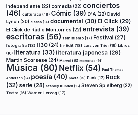
conciertos
independiente
(22)
comedia
(22)
(46)
Cómic
(39)
D'A
(22)
David
culturaca
(18)
documental
(30)
El Click
(29)
Lynch
(20)
discos
(14)
entrevista
(39)
El Click de Ràdio Montornès
(22)
escritoras
(56)
Festival
(27)
feminismo
(17)
HBO
(24)
fotografía
(18)
In-Edit
(18)
Lars von Trier
(16)
Libros
literatura
(33)
literatura japonesa
(29)
(16)
Martin Scorsese
(24)
Marvel
(15)
memorias
(14)
Música
(80)
Netflix
(54)
Paul Thomas
poesía
(40)
Rock
Punk
(17)
poeta
(15)
Anderson
(14)
(32)
serie
(28)
Steven Spielberg
(22)
Stanley Kubrick
(15)
Teatro
(16)
Werner Herzog
(17)