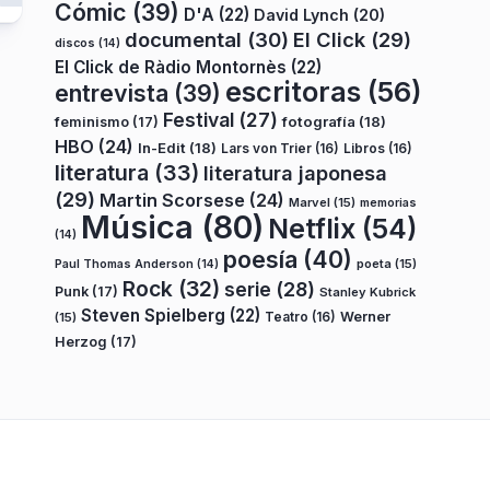
Cómic
(39)
D'A
(22)
David Lynch
(20)
documental
(30)
El Click
(29)
discos
(14)
El Click de Ràdio Montornès
(22)
escritoras
(56)
entrevista
(39)
Festival
(27)
fotografía
(18)
feminismo
(17)
HBO
(24)
In-Edit
(18)
Lars von Trier
(16)
Libros
(16)
literatura
(33)
literatura japonesa
(29)
Martin Scorsese
(24)
Marvel
(15)
memorias
Música
(80)
Netflix
(54)
(14)
poesía
(40)
poeta
(15)
Paul Thomas Anderson
(14)
Rock
(32)
serie
(28)
Punk
(17)
Stanley Kubrick
Steven Spielberg
(22)
Teatro
(16)
Werner
(15)
Herzog
(17)