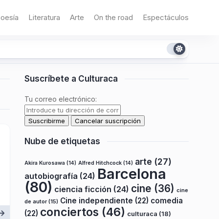
oesía
Literatura
Arte
On the road
Espectáculos
Suscríbete a Culturaca
Tu correo electrónico:
Nube de etiquetas
arte
(27)
Akira Kurosawa
(14)
Alfred Hitchcock
(14)
Barcelona
autobiografía
(24)
(80)
cine
(36)
ciencia ficción
(24)
cine
Cine independiente
(22)
comedia
de autor
(15)
conciertos
(46)
(22)
culturaca
(18)