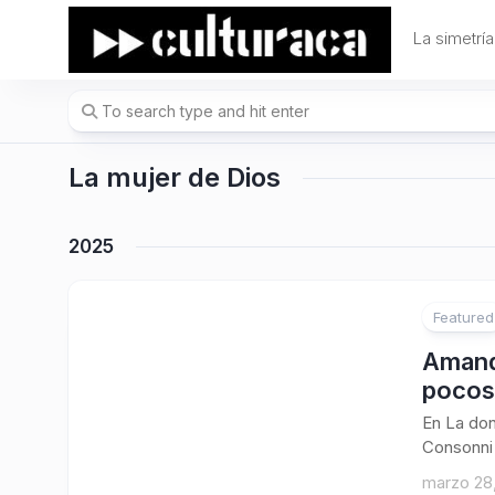
Skip
to
La simetría
content
La mujer de Dios
2025
Featured
Amanda
pocos
En La don
Consonni 
marzo 28