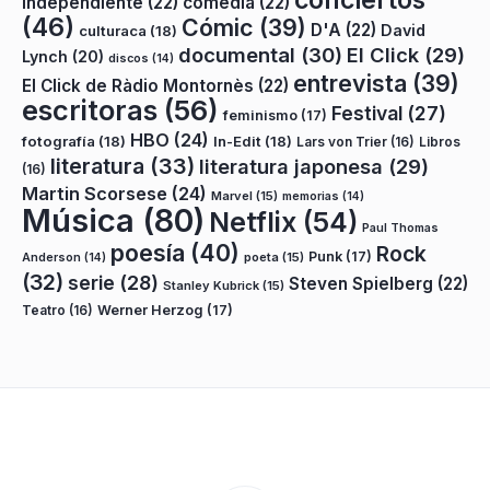
conciertos
independiente
(22)
comedia
(22)
(46)
Cómic
(39)
D'A
(22)
David
culturaca
(18)
documental
(30)
El Click
(29)
Lynch
(20)
discos
(14)
entrevista
(39)
El Click de Ràdio Montornès
(22)
escritoras
(56)
Festival
(27)
feminismo
(17)
HBO
(24)
fotografía
(18)
In-Edit
(18)
Lars von Trier
(16)
Libros
literatura
(33)
literatura japonesa
(29)
(16)
Martin Scorsese
(24)
Marvel
(15)
memorias
(14)
Música
(80)
Netflix
(54)
Paul Thomas
poesía
(40)
Rock
Punk
(17)
poeta
(15)
Anderson
(14)
(32)
serie
(28)
Steven Spielberg
(22)
Stanley Kubrick
(15)
Teatro
(16)
Werner Herzog
(17)