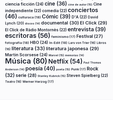
cine
(36)
ciencia ficción
(24)
Cine
cine de autor
(15)
conciertos
independiente
(22)
comedia
(22)
(46)
Cómic
(39)
D'A
(22)
David
culturaca
(18)
documental
(30)
El Click
(29)
Lynch
(20)
discos
(14)
entrevista
(39)
El Click de Ràdio Montornès
(22)
escritoras
(56)
Festival
(27)
feminismo
(17)
HBO
(24)
fotografía
(18)
In-Edit
(18)
Lars von Trier
(16)
Libros
literatura
(33)
literatura japonesa
(29)
(16)
Martin Scorsese
(24)
Marvel
(15)
memorias
(14)
Música
(80)
Netflix
(54)
Paul Thomas
poesía
(40)
Rock
Punk
(17)
poeta
(15)
Anderson
(14)
(32)
serie
(28)
Steven Spielberg
(22)
Stanley Kubrick
(15)
Teatro
(16)
Werner Herzog
(17)