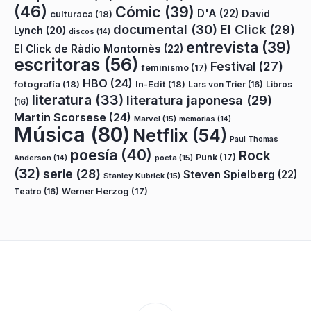
(46)
Cómic
(39)
D'A
(22)
David
culturaca
(18)
documental
(30)
El Click
(29)
Lynch
(20)
discos
(14)
entrevista
(39)
El Click de Ràdio Montornès
(22)
escritoras
(56)
Festival
(27)
feminismo
(17)
HBO
(24)
fotografía
(18)
In-Edit
(18)
Lars von Trier
(16)
Libros
literatura
(33)
literatura japonesa
(29)
(16)
Martin Scorsese
(24)
Marvel
(15)
memorias
(14)
Música
(80)
Netflix
(54)
Paul Thomas
poesía
(40)
Rock
Punk
(17)
poeta
(15)
Anderson
(14)
(32)
serie
(28)
Steven Spielberg
(22)
Stanley Kubrick
(15)
Teatro
(16)
Werner Herzog
(17)