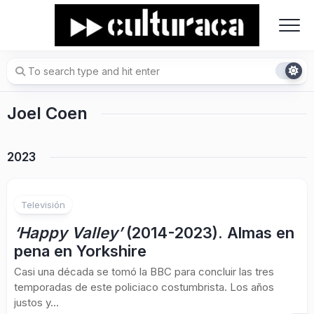
Skip
to
content
Joel Coen
2023
Televisión
‘Happy Valley’
(2014-2023). Almas en
pena en Yorkshire
Casi una década se tomó la BBC para concluir las tres
temporadas de este policiaco costumbrista. Los años
justos y...