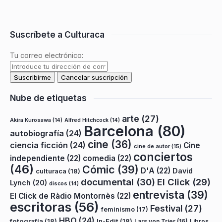
Suscríbete a Culturaca
Tu correo electrónico:
Nube de etiquetas
arte
(27)
Akira Kurosawa
(14)
Alfred Hitchcock
(14)
Barcelona
(80)
autobiografía
(24)
cine
(36)
ciencia ficción
(24)
Cine
cine de autor
(15)
conciertos
independiente
(22)
comedia
(22)
(46)
Cómic
(39)
D'A
(22)
David
culturaca
(18)
documental
(30)
El Click
(29)
Lynch
(20)
discos
(14)
entrevista
(39)
El Click de Ràdio Montornès
(22)
escritoras
(56)
Festival
(27)
feminismo
(17)
HBO
(24)
fotografía
(18)
In-Edit
(18)
Lars von Trier
(16)
Libros