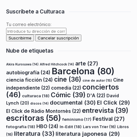
Suscríbete a Culturaca
Tu correo electrónico:
Nube de etiquetas
arte
(27)
Akira Kurosawa
(14)
Alfred Hitchcock
(14)
Barcelona
(80)
autobiografía
(24)
cine
(36)
ciencia ficción
(24)
Cine
cine de autor
(15)
conciertos
independiente
(22)
comedia
(22)
(46)
Cómic
(39)
D'A
(22)
David
culturaca
(18)
documental
(30)
El Click
(29)
Lynch
(20)
discos
(14)
entrevista
(39)
El Click de Ràdio Montornès
(22)
escritoras
(56)
Festival
(27)
feminismo
(17)
HBO
(24)
fotografía
(18)
In-Edit
(18)
Lars von Trier
(16)
Libros
literatura
(33)
literatura japonesa
(29)
(16)