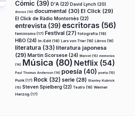
Cómic
(39)
D'A
(22)
David Lynch
(20)
documental
(30)
El Click
(29)
discos
(14)
El Click de Ràdio Montornès
(22)
escritoras
(56)
entrevista
(39)
Festival
(27)
fotografía
(18)
feminismo
(17)
HBO
(24)
In-Edit
(18)
Lars von Trier
(16)
Libros
(16)
literatura
(33)
literatura japonesa
(29)
Martin Scorsese
(24)
Marvel
(15)
memorias
Música
(80)
Netflix
(54)
(14)
poesía
(40)
poeta
(15)
Paul Thomas Anderson
(14)
Rock
(32)
serie
(28)
Punk
(17)
Stanley Kubrick
Steven Spielberg
(22)
Teatro
(16)
Werner
(15)
Herzog
(17)