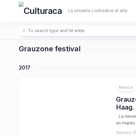
Skip
to
La simetría contradice el arte.
content
Grauzone festival
2017
Música
Grauz
Haag.
La nieve 
un manto 
febrero 1