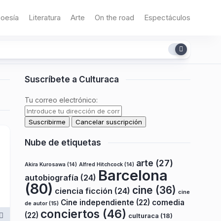
oesía
Literatura
Arte
On the road
Espectáculos
Suscríbete a Culturaca
Tu correo electrónico:
Nube de etiquetas
arte
(27)
Akira Kurosawa
(14)
Alfred Hitchcock
(14)
Barcelona
autobiografía
(24)
(80)
cine
(36)
ciencia ficción
(24)
cine
Cine independiente
(22)
comedia
de autor
(15)
conciertos
(46)
(22)
culturaca
(18)