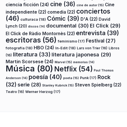
cine
(36)
ciencia ficción
(24)
Cine
cine de autor
(15)
conciertos
independiente
(22)
comedia
(22)
(46)
Cómic
(39)
D'A
(22)
David
culturaca
(18)
documental
(30)
El Click
(29)
Lynch
(20)
discos
(14)
entrevista
(39)
El Click de Ràdio Montornès
(22)
escritoras
(56)
Festival
(27)
feminismo
(17)
HBO
(24)
fotografía
(18)
In-Edit
(18)
Lars von Trier
(16)
Libros
literatura
(33)
literatura japonesa
(29)
(16)
Martin Scorsese
(24)
Marvel
(15)
memorias
(14)
Música
(80)
Netflix
(54)
Paul Thomas
poesía
(40)
Rock
Punk
(17)
poeta
(15)
Anderson
(14)
(32)
serie
(28)
Steven Spielberg
(22)
Stanley Kubrick
(15)
Teatro
(16)
Werner Herzog
(17)