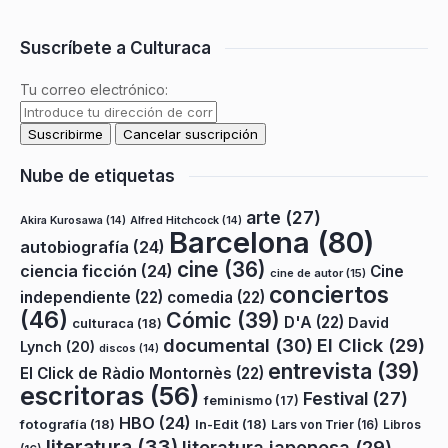
Suscríbete a Culturaca
Tu correo electrónico:
Nube de etiquetas
arte
(27)
Akira Kurosawa
(14)
Alfred Hitchcock
(14)
Barcelona
(80)
autobiografía
(24)
cine
(36)
ciencia ficción
(24)
Cine
cine de autor
(15)
conciertos
independiente
(22)
comedia
(22)
(46)
Cómic
(39)
D'A
(22)
David
culturaca
(18)
documental
(30)
El Click
(29)
Lynch
(20)
discos
(14)
entrevista
(39)
El Click de Ràdio Montornès
(22)
escritoras
(56)
Festival
(27)
feminismo
(17)
HBO
(24)
fotografía
(18)
In-Edit
(18)
Lars von Trier
(16)
Libros
literatura
(33)
literatura japonesa
(29)